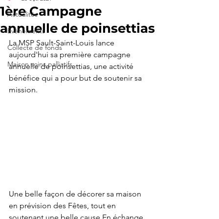
1ère Campagne
Actualités
annuelle de poinsettias
Événements
La MSP Sault-Saint-Louis lance 
Collecte de fonds
aujourd'hui sa première campagne 
Maison soins palliatifs
annuelle de poinsettias, une activité 
bénéfice qui a pour but de soutenir sa 
mission. 
Une belle façon de décorer sa maison 
en prévision des Fêtes, tout en 
soutenant une belle cause.En échange 