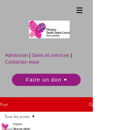
Admission
|
Soins et services
|
Contactez-nous
Faire un don
Post
Tous les posts
mspss
Tous les posts
20 oct. 2021