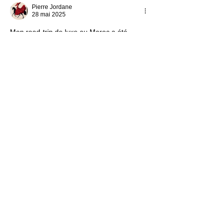
Pierre Jordane
28 mai 2025
Mon road-trip de luxe au Maroc a été 
organisé par 
Luxury Morocco Tours, 
agence spécialisée de Sun Trails
, et c’était 
parfait. Du choix des riads aux haltes 
gastronomiques, tout reflétait un savoir-
faire exceptionnel. Ils connaissent les 
recoins les plus exclusifs du pays, loin des 
circuits standardisés. C’est la solution 
idéale pour des voyageurs exigeants qui 
souhaitent explorer le Maroc avec confort, 
discrétion et un service totalement 
personnalisé.
J'aime
Répondre
Pierre Jordane
28 mai 2025
Confier l’achat d’un riad à Marrakech à 
Sotheby’s Realty Maroc, agence 