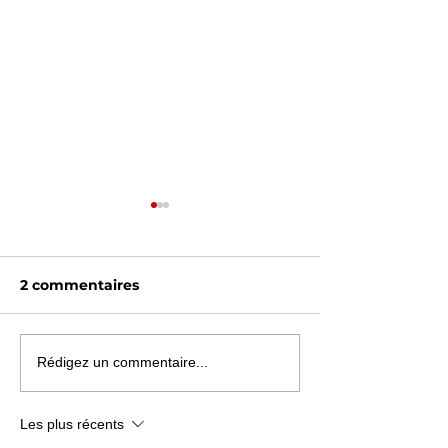
2 commentaires
Début du sprint final
Geneviève Cha
Rédigez un commentaire...
avant l'ouverture
les ondes de 
Les plus récents