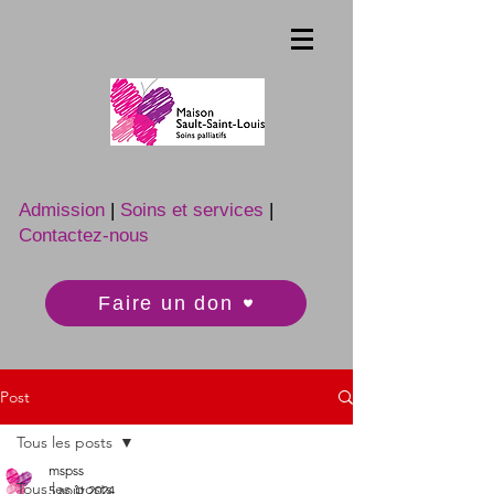
Admission
|
Soins et services
|
Contactez-nous
Faire un don
Post
Tous les posts
mspss
Tous les posts
5 août 2024