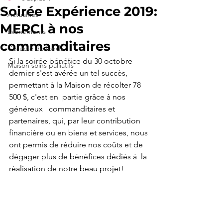
Soirée Expérience 2019:
Actualités
MERCI à nos
Événements
commanditaires
Collecte de fonds
Si la soirée bénéfice du 30 octobre 
Maison soins palliatifs
dernier s'est avérée un tel succès, 
permettant à la Maison de récolter 78 
500 $, c'est en  partie grâce à nos 
généreux   commanditaires et 
partenaires, qui, par leur contribution 
financière ou en biens et services, nous 
ont permis de réduire nos coûts et de 
dégager plus de bénéfices dédiés à  la 
réalisation de notre beau projet!