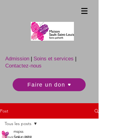
Admission
|
Soins et services
|
Contactez-nous
Faire un don
Post
Tous les posts
mspss
Tous les posts
5 déc. 2019