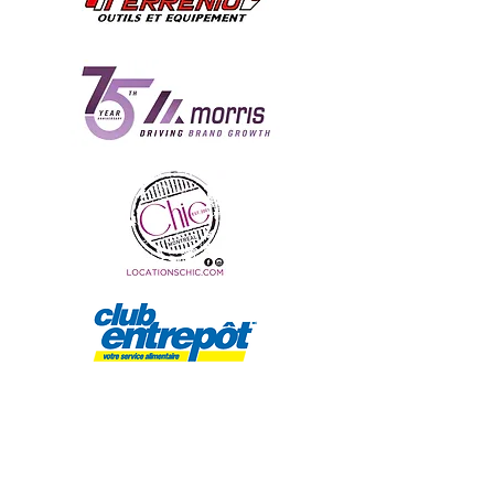
Soulignons que le 4 mai donne le
coup d’envoi de la
Semaine des