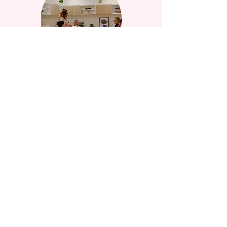
Équipe de soins
Maison Sault-Saint-Louis et sa Fondation
8699, boulevard LaSalle
Montréal (Québec) H8P 1Z1
438 375-7916
Abonnez-vous à notre infolettre