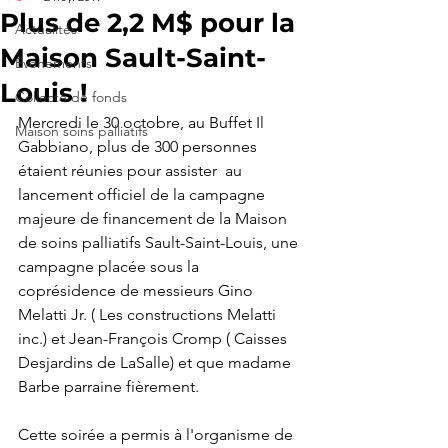
Plus de 2,2 M$ pour la
Actualités
Maison Sault-Saint-
Événements
Louis !
Collecte de fonds
Mercredi le 30 octobre, au Buffet Il 
Maison soins palliatifs
Gabbiano, plus de 300 personnes 
étaient réunies pour assister  au  
lancement officiel de la campagne 
majeure de financement de la Maison 
de soins palliatifs Sault-Saint-Louis, une 
campagne placée sous la 
coprésidence de messieurs Gino 
Melatti Jr. ( Les constructions Melatti 
inc.) et Jean-François Cromp ( Caisses 
Desjardins de LaSalle) et que madame 
Barbe parraine fièrement.
Cette soirée a permis à l'organisme de 